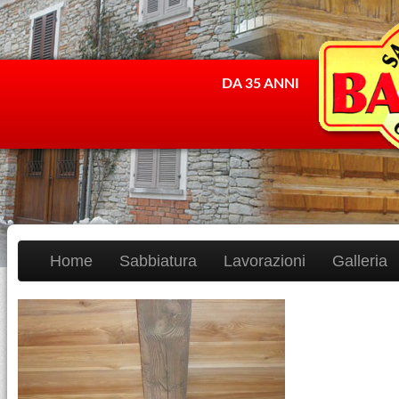
DA 35 ANNI
Home
Sabbiatura
Lavorazioni
Galleria