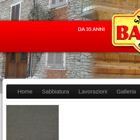
DA 35 ANNI
Home
Sabbiatura
Lavorazioni
Galleria